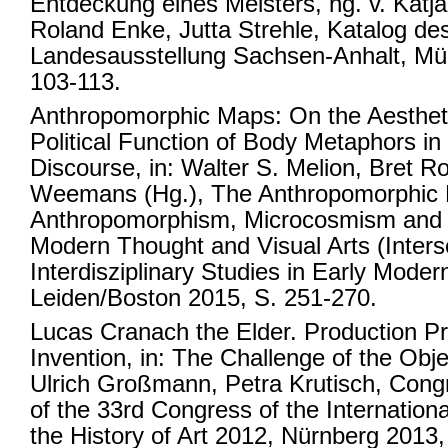
Entdeckung eines Meisters, hg. v. Katj
Roland Enke, Jutta Strehle, Katalog de
Landesausstellung Sachsen-Anhalt, Mü
103-113.
Anthropomorphic Maps: On the Aesthet
Political Function of Body Metaphors in
Discourse, in: Walter S. Melion, Bret Ro
Weemans (Hg.), The Anthropomorphic 
Anthropomorphism, Microcosmism and A
Modern Thought and Visual Arts (Inters
Interdisziplinary Studies in Early Moder
Leiden/Boston 2015, S. 251-270.
Lucas Cranach the Elder. Production P
Invention, in: The Challenge of the Obje
Ulrich Großmann, Petra Krutisch, Cong
of the 33rd Congress of the Internation
the History of Art 2012, Nürnberg 2013,