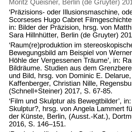
Moritz Queisner, Berlin (de Gruyter) 20
‘Präzisions- oder Illusionsmaschine, od
Scorseses Hugo Cabret Filmgeschichte 
in: Bilder der Präzision, hrsg. von Matt
Sara Hillnhütter, Berlin (de Gruyter) 20
‘Raum(re)produktion im stereoskopisch
Bewegungsbild am Beispiel von Werner
Höhle der Vergessenen Träume’, in: Ra
Bildräume. Studien aus dem Grenzber
und Bild, hrsg. von Dominic E. Delaru
Kaffenberger, Christian Nille, Regensbu
(Schnell+Steiner) 2017, S. 67-85.
‘Film und Skulptur als Bewegtbilder’, in:
Skulptur?, hrsg. von Angela Lammert f
der Künste, Berlin, (Ausst.-Kat.), Dortm
2016, S. 146–151.