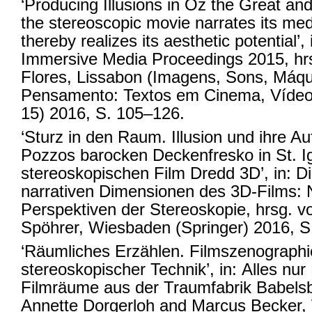
‘Producing Illusions in Oz the Great a
the stereoscopic movie narrates its me
thereby realizes its aesthetic potential’,
Immersive Media Proceedings 2015, hrs
Flores, Lissabon (Imagens, Sons, Máqu
Pensamento: Textos em Cinema, Vídeo 
15) 2016, S. 105–126.
‘Sturz in den Raum. Illusion und ihre A
Pozzos barocken Deckenfresko in St. I
stereoskopischen Film Dredd 3D’, in: Di
narrativen Dimensionen des 3D-Films:
Perspektiven der Stereoskopie, hrsg. 
Spöhrer, Wiesbaden (Springer) 2016, S
‘Räumliches Erzählen. Filmszenographi
stereoskopischer Technik’, in: Alles nur
Filmräume aus der Traumfabrik Babelsb
Annette Dorgerloh and Marcus Becker